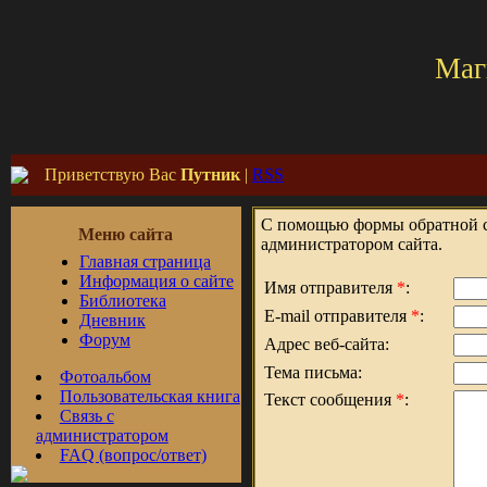
Маг
Приветствую Вас
Путник
|
RSS
С помощью формы обратной св
Меню сайта
администратором сайта.
Главная страница
Информация о сайте
Имя отправителя
*
:
Библиотека
E-mail отправителя
*
:
Дневник
Форум
Адрес веб-сайта:
Тема письма:
Фотоальбом
Пользовательская книга
Текст сообщения
*
:
Связь с
администратором
FAQ (вопрос/ответ)