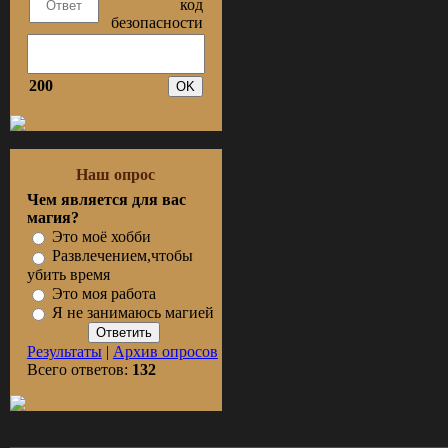
200
Наш опрос
Чем является для вас
магия?
Это моё хобби
Развлечением,чтобы
убить время
Это моя работа
Я не занимаюсь магией
Результаты
|
Архив опросов
Всего ответов:
132